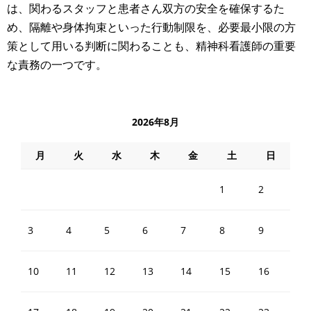
は、関わるスタッフと患者さん双方の安全を確保するた
め、隔離や身体拘束といった行動制限を、必要最小限の方
策として用いる判断に関わることも、精神科看護師の重要
な責務の一つです。
2026年8月
月
火
水
木
金
土
日
1
2
3
4
5
6
7
8
9
10
11
12
13
14
15
16